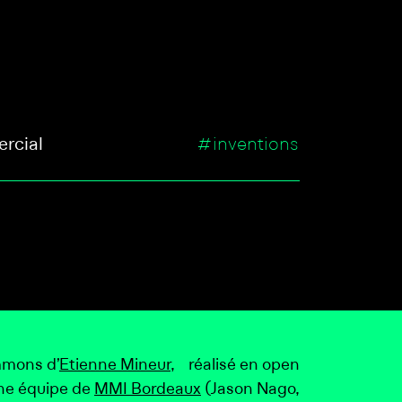
rcial
#inventions
mmons d’
Etienne Mineur
, réalisé en open
ne équipe de
MMI Bordeaux
(Jason Nago,