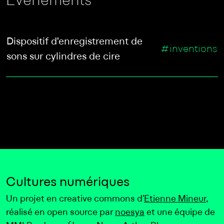
Evènements
Dispositif d'enregistrement de
#inventions
sons sur cylindres de cire
Cultures numériques
Un projet en creative commons d’
Etienne Mineur
,
réalisé en open source par
noesya
et une équipe de