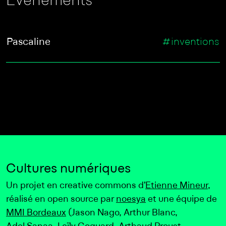
Evènements
Pascaline
#inventions
Cultures numériques
Un projet en creative commons d’
Etienne Mineur
,
réalisé en open source par
noesya
et une équipe de
MMI Bordeaux
(Jason Nago, Arthur Blanc,