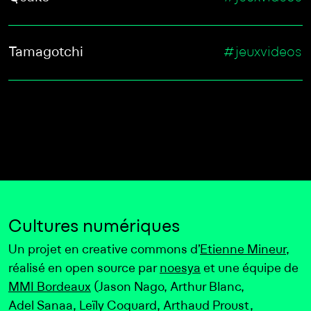
Tamagotchi
#jeuxvideos
Cultures numériques
Un projet en creative commons d’
Etienne Mineur
,
réalisé en open source par
noesya
et une équipe de
MMI Bordeaux
(Jason Nago, Arthur Blanc,
Adel Sanaa, Leïly Coquard, Arthaud Proust,