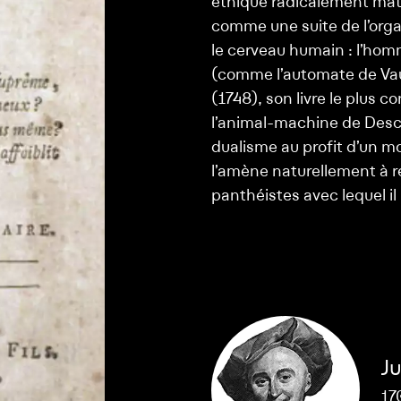
éthique radicalement matér
comme une suite de l’organ
le cerveau humain : l’hom
(comme l’automate de V
(1748), son livre le plus co
l’animal-machine de Descar
dualisme au profit d’un m
l’amène naturellement à r
panthéistes avec lequel i
Ju
17