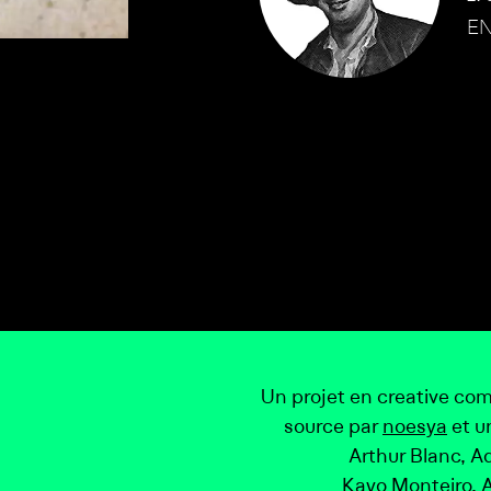
EN
Un projet en creative co
source par
noesya
et u
Arthur Blanc, A
Kayo Monteiro, 