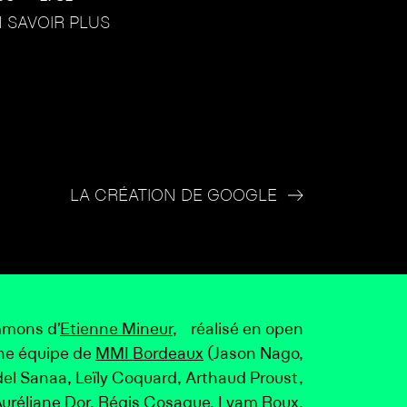
 SAVOIR PLUS
LA CRÉATION DE GOOGLE
mmons d’
Etienne Mineur
, réalisé en open
ne équipe de
MMI Bordeaux
(Jason Nago,
del Sanaa, Leïly Coquard, Arthaud Proust,
Auréliane Dor, Régis Cosaque, Lyam Roux,