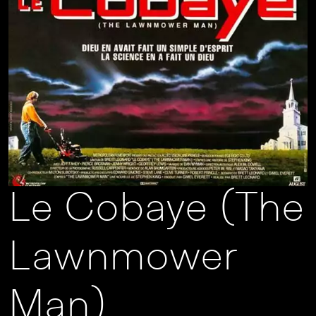
Le Cobaye (The
Lawnmower
Man)